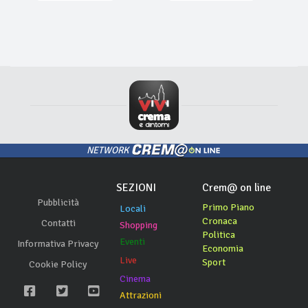
NETWORK
SEZIONI
Crem@ on line
Pubblicità
Primo Piano
Locali
Cronaca
Contatti
Shopping
Politica
Eventi
Informativa Privacy
Economia
Live
Sport
Cookie Policy
Cinema
Attrazioni