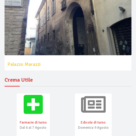
Palazzo Marazzi
Crema Utile
Farmacie di turno
Edicole di turno
Dal 6 al 7 Agosto
Domenica 9 Agosto