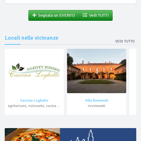
Segnala un EVENTO
Vedi TUTTI
Locali nelle vicinanze
VEDI TUTTO
Cascina Loghetto
Villa Benvenuti
agriturismo, ristorante, cucina cremasca, pranzo di lavoro
ricevimenti
o