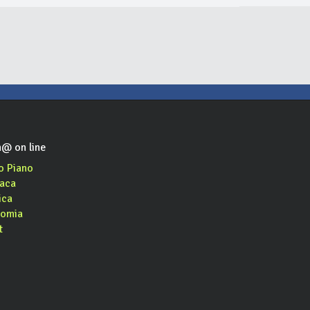
@ on line
o Piano
aca
ica
omia
t