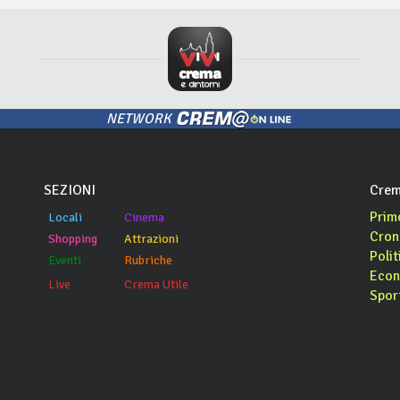
NETWORK
SEZIONI
Crem
Prim
Locali
Cinema
Cron
Shopping
Attrazioni
Polit
Eventi
Rubriche
Econ
Live
Crema Utile
Spor