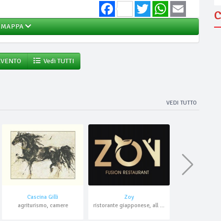
Facebook
Twitter
WhatsApp
Email
C
MAPPA
EVENTO
Vedi TUTTI
VEDI TUTTO
Cascina Gilli
Zoy
agriturismo, camere
ristorante giapponese, all you can eat, domicilio