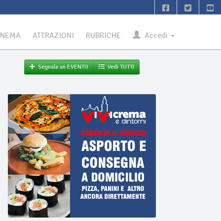
INEMA
ATTRAZIONI
RUBRICHE
Accedi
Segnala un EVENTO
Vedi TUTTI