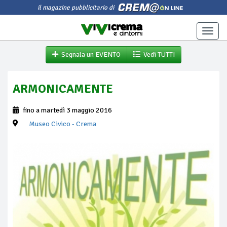
il magazine pubblicitario di
Toggle
naviga
Segnala un EVENTO
Vedi TUTTI
ARMONICAMENTE
fino a martedì 3 maggio 2016
Museo Civico
- Crema