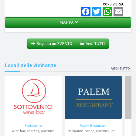
CONDIVIDI SU:
Facebook
Twitter
WhatsApp
Email
MAPPA
Segnala un EVENTO
Vedi TUTTI
Locali nelle vicinanze
VEDI TUTTO
Sottovento
Palem Restaurant
wine bar, enoteca, aperitivo
ristorante, pesce, aperitivo, pranzo di lavoro