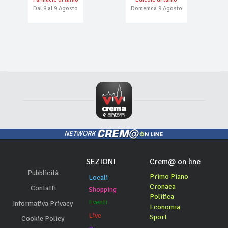
Dal 8 al 9 Agosto
Domenica 9 Agosto
NETWORK
SEZIONI
Crem@ on line
Pubblicità
Primo Piano
Locali
Cronaca
Contatti
Shopping
Politica
Eventi
Informativa Privacy
Economia
Live
Sport
Cookie Policy