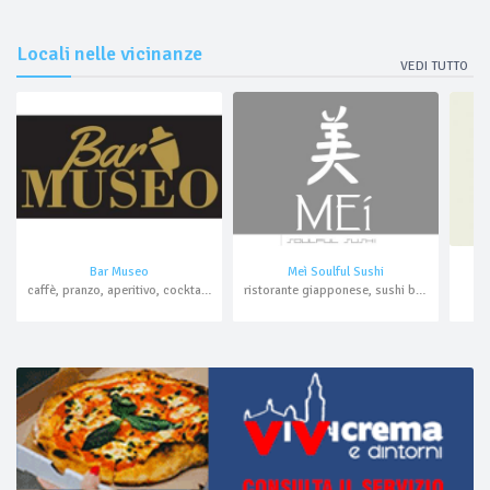
Locali nelle vicinanze
VEDI TUTTO
Bar Museo
Meì Soulful Sushi
caffè, pranzo, aperitivo, cocktail bar
ristorante giapponese, sushi bar, aperitivo, cocktail bar, asporto, domicilio
b