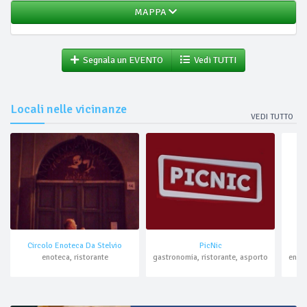
MAPPA
Segnala un EVENTO
Vedi TUTTI
Locali nelle vicinanze
VEDI TUTTO
Circolo Enoteca Da Stelvio
PicNic
enoteca, ristorante
gastronomia, ristorante, asporto