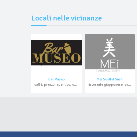
Locali nelle vicinanze
Bar Museo
Meì Soulful Sushi
caffè, pranzo, aperitivo, cocktail bar
ristorante giapponese, sushi bar, aperitivo, cocktail bar, asporto, domicilio