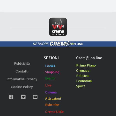
NETWORK
SEZIONI
Crem@ on line
Pubblicità
Primo Piano
Locali
Cronaca
Contatti
Shopping
Politica
Eventi
Informativa Privacy
Economia
Live
Sport
Cookie Policy
Cinema
Attrazioni
Rubriche
Crema Utile