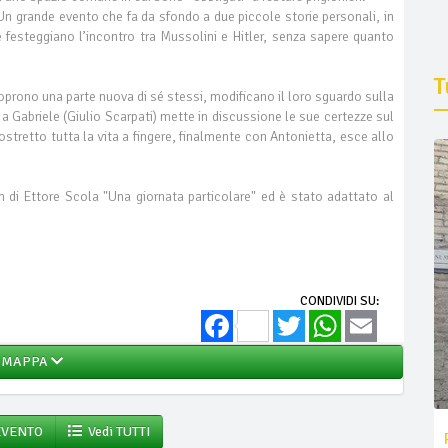
o. Un grande evento che fa da sfondo a due piccole storie personali, in
che festeggiano l’incontro tra Mussolini e Hitler, senza sapere quanto
T
oprono una parte nuova di sé stessi, modificano il loro sguardo sulla
e a Gabriele (Giulio Scarpati) mette in discussione le sue certezze sul
tretto tutta la vita a fingere, finalmente con Antonietta, esce allo
lm di Ettore Scola "Una giornata particolare" ed è stato adattato al
CONDIVIDI SU:
Facebook
Twitter
WhatsApp
Email
MAPPA
EVENTO
Vedi TUTTI