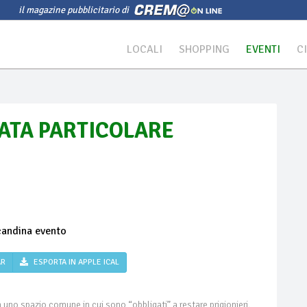
il magazine pubblicitario di
LOCALI
SHOPPING
EVENTI
C
NATA PARTICOLARE
AR
ESPORTA IN APPLE ICAL
uno spazio comune in cui sono “obbligati” a restare prigionieri.