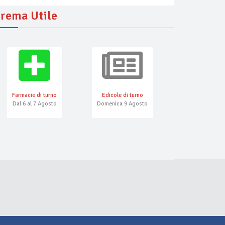
rema Utile
Farmacie di turno
Edicole di turno
Numeri Emerg
Dal 6 al 7 Agosto
Domenica 9 Agosto
iporta
Caffè Marini
Duomo Cafè
cafè, cocktail bar, aperitivo, asporto
bar
caffè, cocktail bar, aperitivo