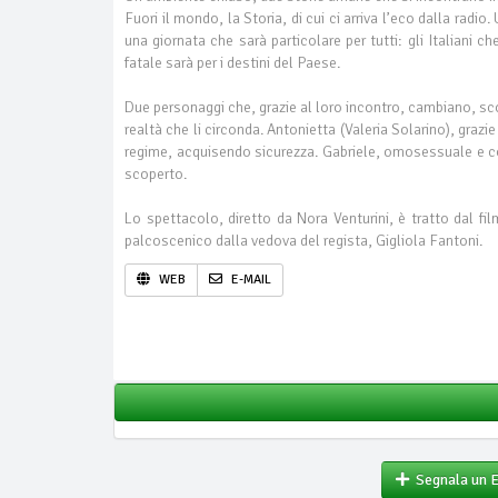
Fuori il mondo, la Storia, di cui ci arriva l’eco dalla radi
una giornata che sarà particolare per tutti: gli Italiani 
fatale sarà per i destini del Paese.
Due personaggi che, grazie al loro incontro, cambiano, sc
realtà che li circonda. Antonietta (Valeria Solarino), grazi
regime, acquisendo sicurezza. Gabriele, omosessuale e cos
scoperto.
Lo spettacolo, diretto da Nora Venturini, è tratto dal fi
palcoscenico dalla vedova del regista, Gigliola Fantoni.
WEB
E-MAIL
Segnala un 