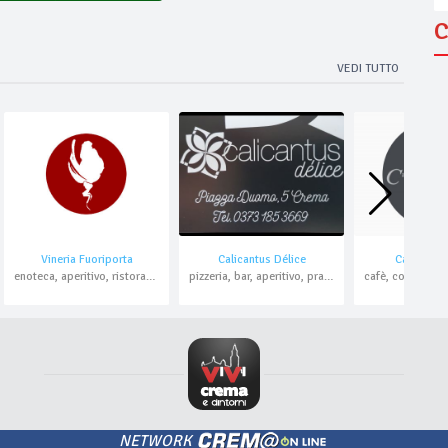
C
VEDI TUTTO
Vineria Fuoriporta
Calicantus Délice
Caffè Fuor
enoteca, aperitivo, ristorante , pesce, domicilio
pizzeria, bar, aperitivo, pranzo di lavoro, asporto, domicilio
NETWORK