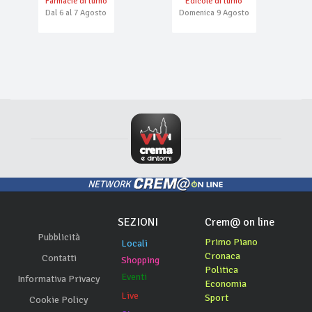
Farmacie di turno
Edicole di turno
Dal 6 al 7 Agosto
Domenica 9 Agosto
NETWORK
SEZIONI
Crem@ on line
Pubblicità
Primo Piano
Locali
Cronaca
Contatti
Shopping
Politica
Eventi
Informativa Privacy
Economia
Live
Sport
Cookie Policy