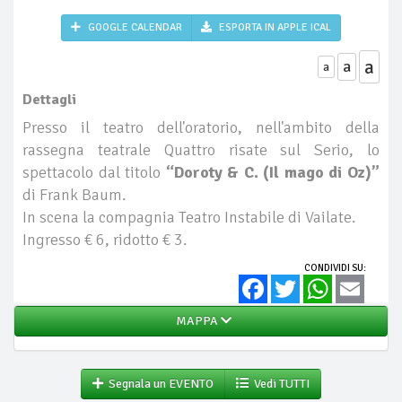
GOOGLE CALENDAR
ESPORTA IN APPLE ICAL
a
a
a
Dettagli
Presso il teatro dell'oratorio, nell'ambito della
rassegna teatrale Quattro risate sul Serio, lo
spettacolo dal titolo
“Doroty & C. (Il mago di Oz)”
di Frank Baum.
In scena la compagnia Teatro Instabile di Vailate.
Ingresso € 6, ridotto € 3.
CONDIVIDI SU:
Facebook
Twitter
WhatsApp
Email
MAPPA
Segnala un EVENTO
Vedi TUTTI