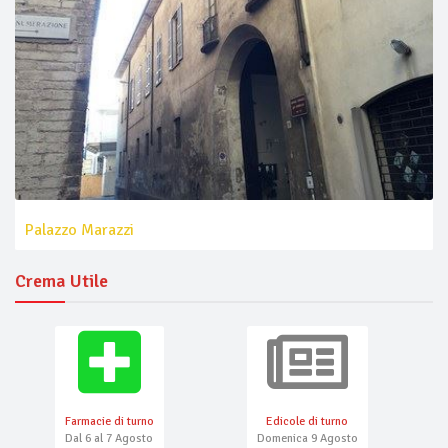
Palazzo Marazzi
Crema Utile
Farmacie di turno
Edicole di turno
Dal 6 al 7 Agosto
Domenica 9 Agosto