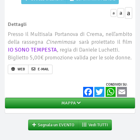
a
a
a
Dettagli
Presso il Multisala Portanova di Crema, nell'ambito
della rassegna
Cinemimosa
sarà proiettato il film
IO SONO TEMPESTA
, regia di Daniele Luchetti.
Biglietto 5,00€ promozione valida per le sole donne.
WEB
E-MAIL
CONDIVIDI SU:
Facebook
Twitter
WhatsApp
Email
MAPPA
Segnala un EVENTO
Vedi TUTTI