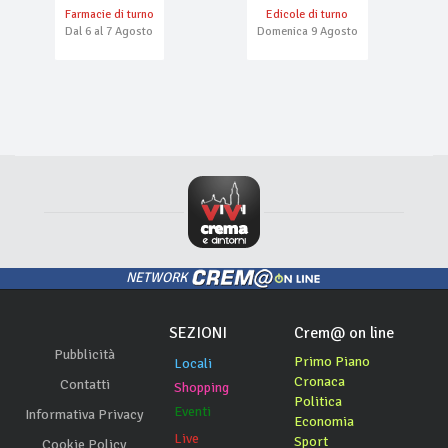
Farmacie di turno
Edicole di turno
Dal 6 al 7 Agosto
Domenica 9 Agosto
NETWORK
SEZIONI
Crem@ on line
Pubblicità
Primo Piano
Locali
Cronaca
Contatti
Shopping
Politica
Eventi
Informativa Privacy
Economia
Live
Sport
Cookie Policy