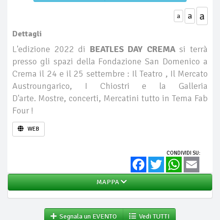
a
a
a
Dettagli
L'edizione 2022 di
BEATLES DAY CREMA
si terrà
presso gli spazi della Fondazione San Domenico a
Crema il 24 e il 25 settembre : Il Teatro , Il Mercato
Austroungarico, I Chiostri e la Galleria
D'arte. Mostre, concerti, Mercatini tutto in Tema Fab
Four !
WEB
CONDIVIDI SU:
Facebook
Twitter
WhatsApp
Email
MAPPA
Segnala un EVENTO
Vedi TUTTI