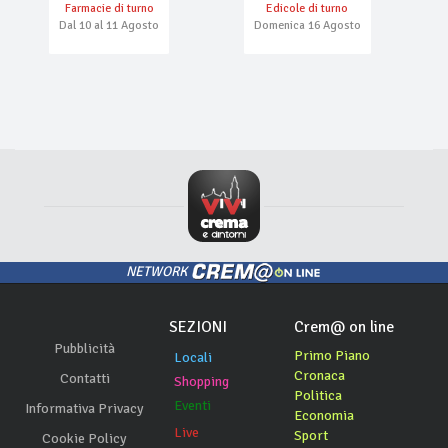
Farmacie di turno
Edicole di turno
Dal 10 al 11 Agosto
Domenica 16 Agosto
NETWORK
SEZIONI
Crem@ on line
Pubblicità
Primo Piano
Locali
Cronaca
Contatti
Shopping
Politica
Eventi
Informativa Privacy
Economia
Live
Sport
Cookie Policy