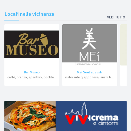
Locali nelle vicinanze
VEDI TUTTO
Bar Museo
Meì Soulful Sushi
caffè, pranzo, aperitivo, cocktail bar
ristorante giapponese, sushi bar, aperitivo, cocktail bar, asporto, domicilio
b