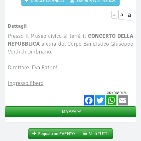
GOOGLE CALENDAR
ESPORTA IN APPLE ICAL
a
a
a
Dettagli
Presso il Museo civico si terrà il
CONCERTO DELLA
REPUBBLICA
a cura del Corpo Bandistico Giuseppe
Verdi di Ombriano.
Direttore: Eva Patrini
Ingresso libero
CONDIVIDI SU:
Facebook
Twitter
WhatsApp
Email
MAPPA
Segnala un EVENTO
Vedi TUTTI