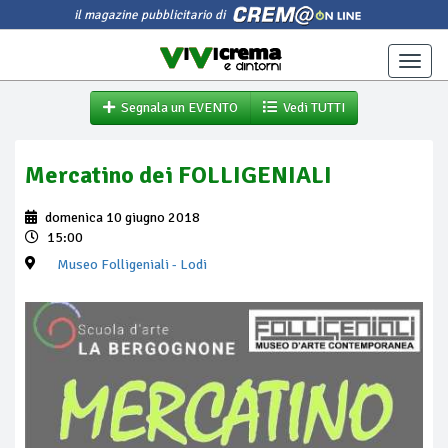
il magazine pubblicitario di
Toggle
naviga
Segnala un EVENTO
Vedi TUTTI
Mercatino dei FOLLIGENIALI
domenica 10 giugno 2018
15:00
Museo Folligeniali
- Lodi