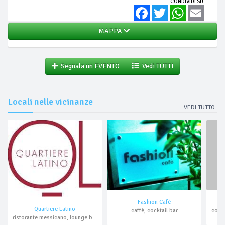
CONDIVIDI SU:
Facebook
Twitter
WhatsApp
Email
MAPPA
Segnala un EVENTO
Vedi TUTTI
Locali nelle vicinanze
VEDI TUTTO
Fashion Cafè
Quartiere Latino
caffè, cocktail bar
ristorante messicano, lounge bar, cocktail bar, asporto