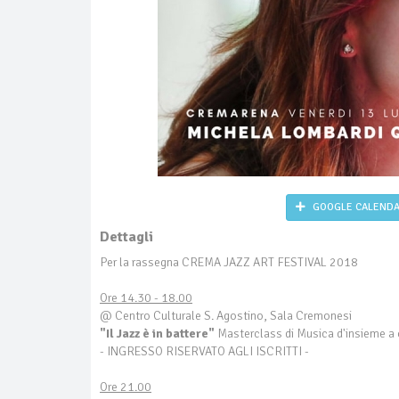
GOOGLE CALEND
Dettagli
Per la rassegna CREMA JAZZ ART FESTIVAL 2018
Ore 14.30 - 18.00
@ Centro Culturale S. Agostino, Sala Cremonesi
"Il Jazz è in battere"
Masterclass di Musica d'insieme a c
- INGRESSO RISERVATO AGLI ISCRITTI -
Ore 21.00