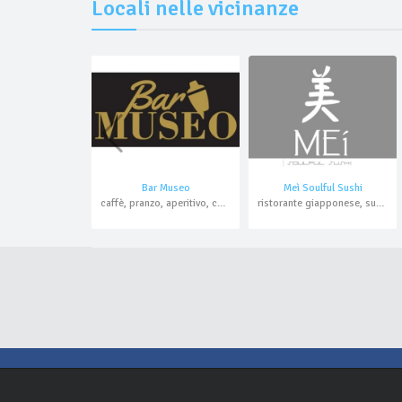
Locali nelle vicinanze
Bar Museo
Meì Soulful Sushi
caffè, pranzo, aperitivo, cocktail bar
ristorante giapponese, sushi bar, aperitivo, cocktail bar, asporto, domicilio