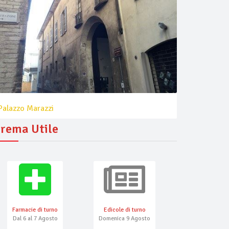
Palazzo Marazzi
rema Utile
Farmacie di turno
Edicole di turno
Numeri Emerg
Dal 6 al 7 Agosto
Domenica 9 Agosto