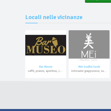
Locali nelle vicinanze
Bar Museo
Meì Soulful Sushi
caffè, pranzo, aperitivo, cocktail bar
ristorante giapponese, sushi bar, aperitivo, cocktail bar, asporto, domicilio