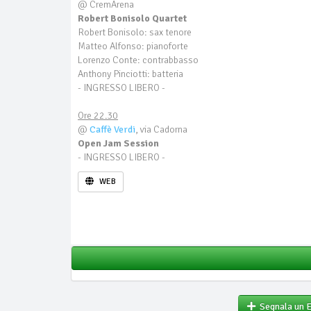
@ CremArena
Robert Bonisolo Quartet
Robert Bonisolo: sax tenore
Matteo Alfonso: pianoforte
Lorenzo Conte: contrabbasso
Anthony Pinciotti: batteria
- INGRESSO LIBERO -
Ore 22.30
@
Caffè Verdi
, via Cadorna
Open Jam Session
- INGRESSO LIBERO -
WEB
Segnala un 