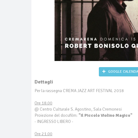
GOOGLE CALEND
Dettagli
Per la rassegna CREMA JAZZ ART FESTIVAL 2018
Ore 18.00
@ Centro Culturale S. Agostino, Sala Cremonesi
Proiezione del docufilm:
"Il Piccolo Violino Magico"
- INGRESSO LIBERO -
Ore 21.00