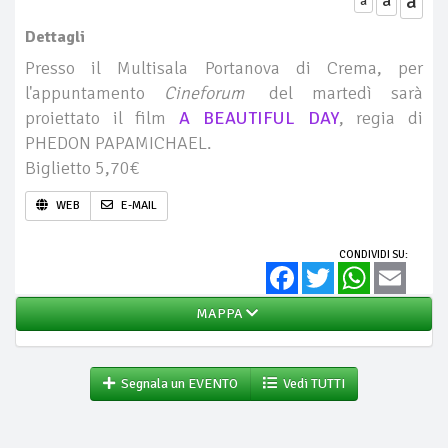
a
a
Dettagli
Presso il Multisala Portanova di Crema, per
l'appuntamento
Cineforum
del martedì sarà
proiettato il film
A BEAUTIFUL DAY
, regia di
PHEDON PAPAMICHAEL.
Biglietto 5,70€
WEB
E-MAIL
CONDIVIDI SU:
Facebook
Twitter
WhatsApp
Email
MAPPA
Segnala un EVENTO
Vedi TUTTI