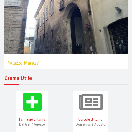
Palazzo Marazzi
Crema Utile
Farmacie di turno
Edicole di turno
Dal 6 al 7 Agosto
Domenica 9 Agosto