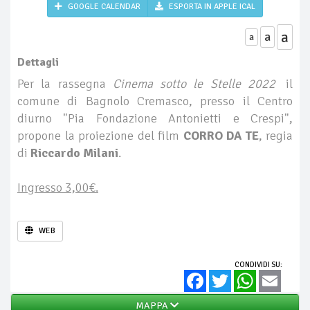
GOOGLE CALENDAR
ESPORTA IN APPLE ICAL
a
a
a
Dettagli
Per la rassegna
Cinema sotto le Stelle 2022
il
comune di Bagnolo Cremasco, presso il Centro
diurno "Pia Fondazione Antonietti e Crespi",
propone la proiezione del film
CORRO DA TE
, regia
di
Riccardo Milani
.
Ingresso 3,00€.
WEB
CONDIVIDI SU:
Facebook
Twitter
WhatsApp
Email
MAPPA