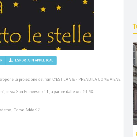
T
AR
ESPORTA IN APPLE ICAL
i propone la proiezione del film C’EST LA VIE - PRENDILA COME VIENE
ri”, in via San Francesco 11, a partire dalle ore 21.30.
Moderno, Corso Adda 97.