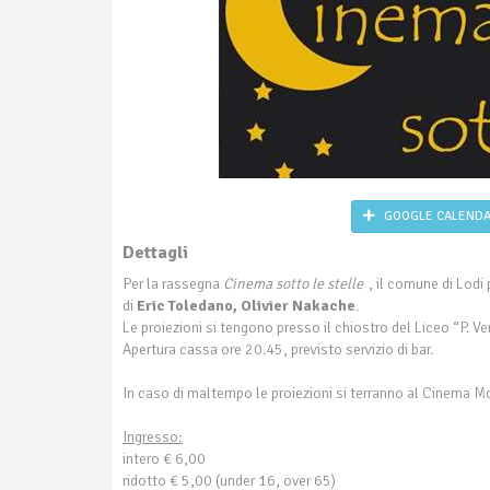
GOOGLE CALEND
Dettagli
Per la rassegna
Cinema sotto le stelle
, il comune di Lod
di
Eric Toledano, Olivier Nakache
.
Le proiezioni si tengono presso il chiostro del Liceo “P. Ver
Apertura cassa ore 20.45, previsto servizio di bar.
In caso di maltempo le proiezioni si terranno al Cinema 
Ingresso:
intero € 6,00
ridotto € 5,00 (under 16, over 65)