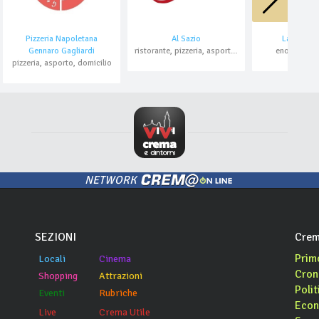
Pizzeria Napoletana
Al Sazio
La Fiasche
Gennaro Gagliardi
ristorante, pizzeria, asporto, domicilio
enoteca con
pizzeria, asporto, domicilio
NETWORK
SEZIONI
Crem
Prim
Locali
Cinema
Cron
Shopping
Attrazioni
Polit
Eventi
Rubriche
Econ
Live
Crema Utile