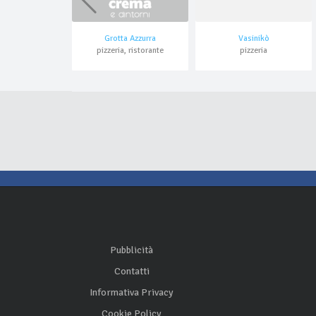
Grotta Azzurra
Vasinikò
pizzeria, ristorante
pizzeria
Pubblicità
Contatti
Informativa Privacy
Cookie Policy