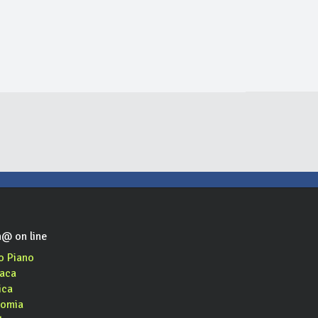
tteria
Caffè Letterario
Bar Motta
 cucina
caffè, ristorante, cocktail bar, aperitivo, pranzo di lavoro, asporto, pesce
cafè, aperitivo, cocktail bar
@ on line
o Piano
aca
ica
omia