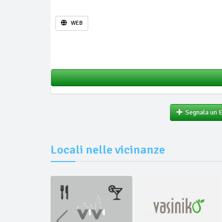
WEB
Segnala un 
Locali nelle vicinanze