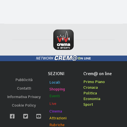
NETWORK
SEZIONI
Crem@ on line
Pubblicità
Primo Piano
Locali
Cronaca
Contatti
Shopping
Politica
Eventi
Informativa Privacy
Economia
Live
Sport
Cookie Policy
Cinema
Attrazioni
Rubriche