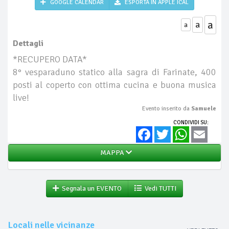
GOOGLE CALENDAR
ESPORTA IN APPLE ICAL
a
a
a
Dettagli
*RECUPERO DATA*
8° vesparaduno statico alla sagra di Farinate, 400
posti al coperto con ottima cucina e buona musica
live!
Evento inserito da
Samuele
CONDIVIDI SU:
Facebook
Twitter
WhatsApp
Email
MAPPA
Segnala un EVENTO
Vedi TUTTI
Locali nelle vicinanze