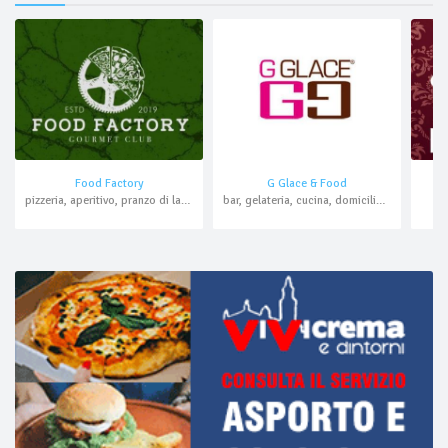
Food Factory
G Glace & Food
pizzeria, aperitivo, pranzo di lavoro, asporto, domicilio
bar, gelateria, cucina, domicilio, asporto
ca