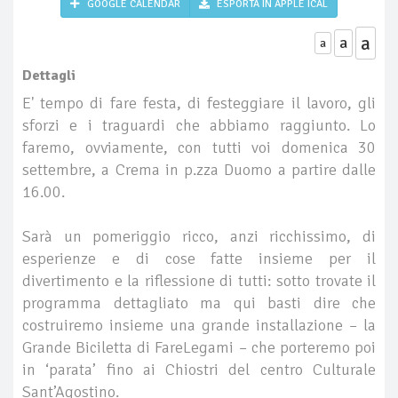
GOOGLE CALENDAR
ESPORTA IN APPLE ICAL
a
a
a
Dettagli
E' tempo di fare festa, di festeggiare il lavoro, gli
sforzi e i traguardi che abbiamo raggiunto. Lo
faremo, ovviamente, con tutti voi domenica 30
settembre, a Crema in p.zza Duomo a partire dalle
16.00.
Sarà un pomeriggio ricco, anzi ricchissimo, di
esperienze e di cose fatte insieme per il
divertimento e la riflessione di tutti: sotto trovate il
programma dettagliato ma qui basti dire che
costruiremo insieme una grande installazione – la
Grande Biciletta di FareLegami – che porteremo poi
in ‘parata’ fino ai Chiostri del centro Culturale
Sant’Agostino.