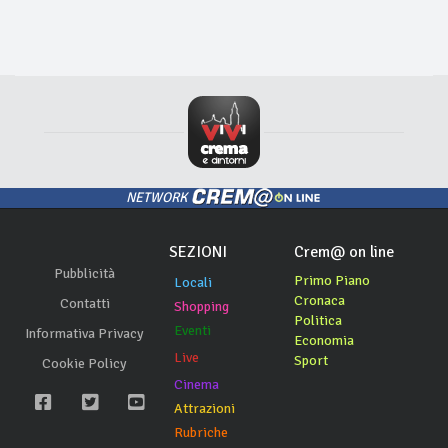
NETWORK
SEZIONI
Crem@ on line
Pubblicità
Primo Piano
Locali
Cronaca
Contatti
Shopping
Politica
Eventi
Informativa Privacy
Economia
Live
Sport
Cookie Policy
Cinema
Attrazioni
Rubriche