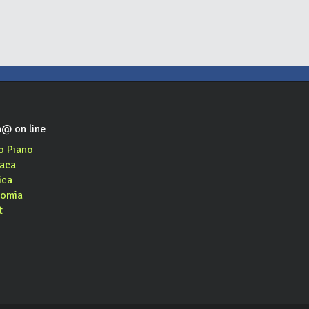
@ on line
o Piano
aca
ica
omia
t