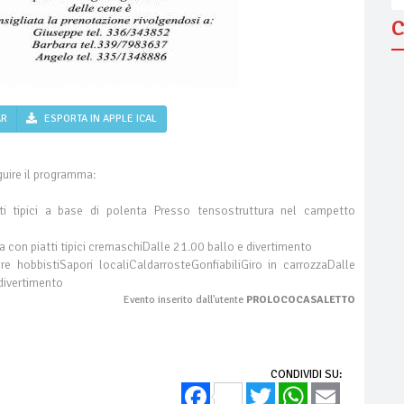
C
AR
ESPORTA IN APPLE ICAL
uire il programma:
ti tipici a base di polenta Presso tensostruttura nel campetto
 con piatti tipici cremaschiDalle 21.00 ballo e divertimento
 hobbistiSapori localiCaldarrosteGonfiabiliGiro in carrozzaDalle
 divertimento
Evento inserito dall'utente
PROLOCOCASALETTO
CONDIVIDI SU:
Facebook
Twitter
WhatsApp
Email