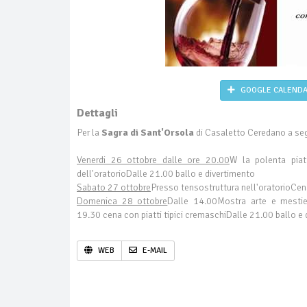
GOOGLE CALEND
Dettagli
Per la
Sagra di Sant'Orsola
di Casaletto Ceredano a seg
Venerdi 26 ottobre dalle ore 20.00
W la polenta piat
dell'oratorioDalle 21.00 ballo e divertimento
Sabato 27 ottobre
Presso tensostruttura nell'oratorioCena
Domenica 28 ottobre
Dalle 14.00Mostra arte e mestiere
19.30 cena con piatti tipici cremaschiDalle 21.00 ballo e
WEB
E-MAIL