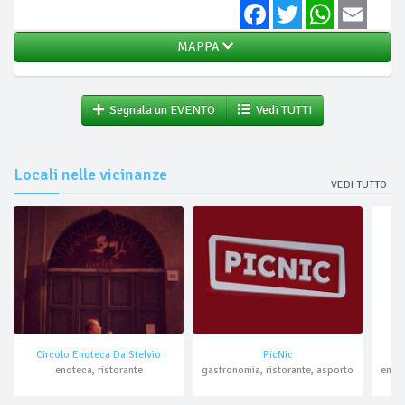
Facebook
Twitter
WhatsApp
Email
MAPPA
Segnala un EVENTO
Vedi TUTTI
Locali nelle vicinanze
VEDI TUTTO
Circolo Enoteca Da Stelvio
PicNic
enoteca, ristorante
gastronomia, ristorante, asporto