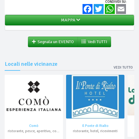
CONDIVIDI SU:
Facebook
Twitter
WhatsApp
Email
MAPPA
Segnala un EVENTO
Vedi TUTTI
Locali nelle vicinanze
VEDI TUTTO
Comò
Il Ponte di Rialto
ristorante, pesce, aperitivo, cocktail bar, pranzo di lavoro
ristorante, hotel, ricevimenti