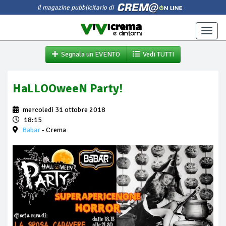
il magazine pubblicitario di
Toggle
naviga
Segnala un EVENTO
Vedi TUTTI
HaLLOOweeN Party!
mercoledì 31 ottobre 2018
18:15
Babar
- Crema