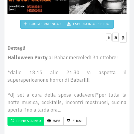
GOOGLE CALENDAR
ESPORTA IN APPLE ICAL
a
a
a
Dettagli
Halloween Party
al Babar mercoledi 31 ottobre!
*dalle 18.15 alle 21.30 vi aspetta il
superapericenone horror di Babar!!!!
*dj set a cura della sposa cadavere!*per tutta la
notte musica, cocktails, incontri mostruosi, cucina
aperta fino a tarda ora...
RICHIESTA INFO
WEB
E-MAIL