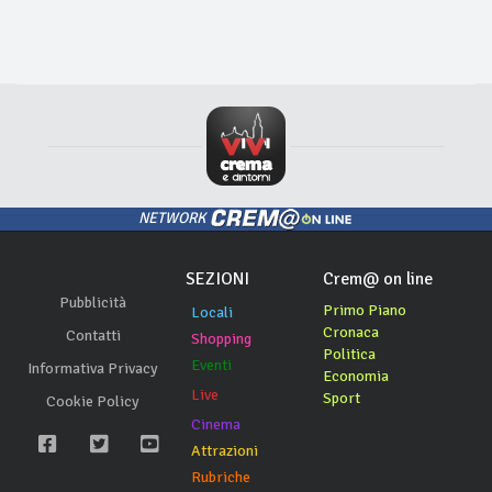
NETWORK
SEZIONI
Crem@ on line
Pubblicità
Primo Piano
Locali
Cronaca
Contatti
Shopping
Politica
Eventi
Informativa Privacy
Economia
Live
Sport
Cookie Policy
Cinema
Attrazioni
Rubriche