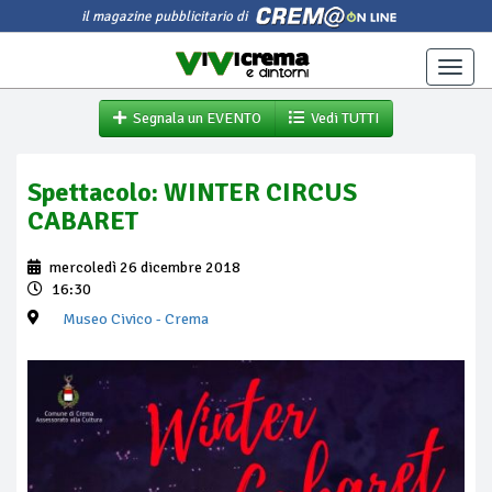
il magazine pubblicitario di
Toggle
naviga
Segnala un EVENTO
Vedi TUTTI
Spettacolo: WINTER CIRCUS
CABARET
mercoledì 26 dicembre 2018
16:30
Museo Civico
- Crema