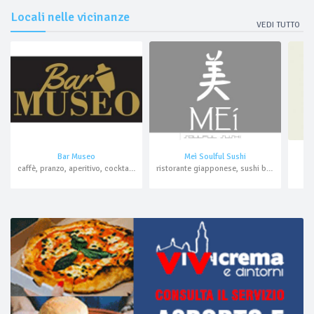
Locali nelle vicinanze
VEDI TUTTO
Bar Museo
Meì Soulful Sushi
caffè, pranzo, aperitivo, cocktail bar
ristorante giapponese, sushi bar, aperitivo, cocktail bar, asporto, domicilio
b