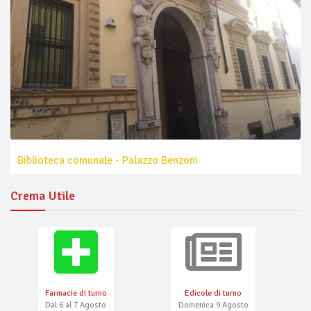
Biblioteca comunale - Palazzo Benzoni
Crema Utile
Farmacie di turno
Edicole di turno
Dal 6 al 7 Agosto
Domenica 9 Agosto