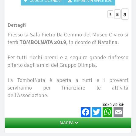
GOOGLE CALENDAR
ESPORTA IN APPLE ICAL
a
a
a
Dettagli
Presso la Sala Pietro Da Cemmo del Museo Civico si
terrà
TOMBOLNATA 2019
, in ricordo di Natalina.
Per tutti ricchi premi e a seguire grande rinfresco
offerto dagli amici del Gruppo Olimpia.
La TombolNata è aperta a tutti e i proventi
serviranno per finanziare le attività
dell’Associazione.
CONDIVIDI SU:
Facebook
Twitter
WhatsApp
Email
MAPPA