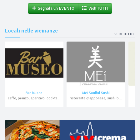
Segnala un EVENTO
Vedi TUTTI
Locali nelle vicinanze
VEDI TUTTO
Bar Museo
Meì Soulful Sushi
caffè, pranzo, aperitivo, cocktail bar
ristorante giapponese, sushi bar, aperitivo, cocktail bar, asporto, domicilio
b