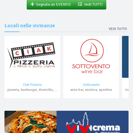
Segnala un EVENTO
Vedi TUTTI
Locali nelle vicinanze
VEDI TUTTO
Ciak Pizzeria
Sottovento
pizzeria, hamburger, domicilio, asporto
wine bar, enoteca, aperitivo