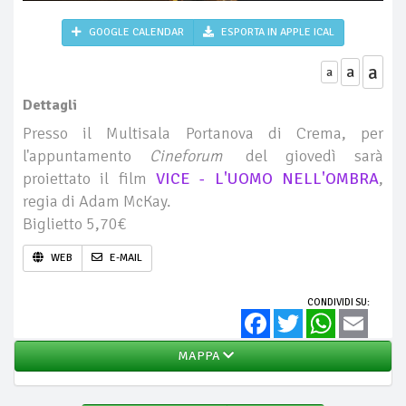
GOOGLE CALENDAR
ESPORTA IN APPLE ICAL
a
a
a
Dettagli
Presso il Multisala Portanova di Crema, per
l'appuntamento
Cineforum
del giovedì sarà
proiettato il film
VICE - L'UOMO NELL'OMBRA
,
regia di Adam McKay.
Biglietto 5,70€
WEB
E-MAIL
CONDIVIDI SU:
Facebook
Twitter
WhatsApp
Email
MAPPA