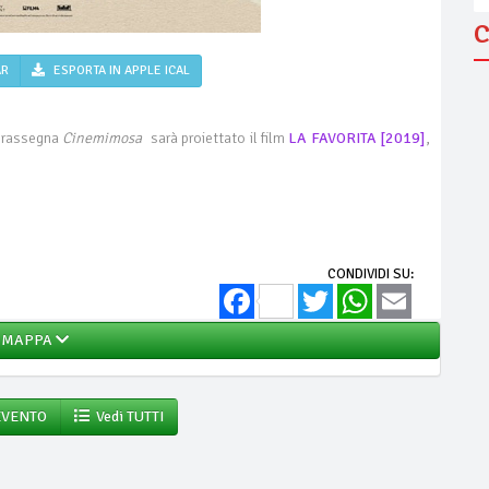
C
AR
ESPORTA IN APPLE ICAL
a rassegna
Cinemimosa
sarà proiettato il film
LA FAVORITA [2019]
,
CONDIVIDI SU:
Facebook
Twitter
WhatsApp
Email
MAPPA
EVENTO
Vedi TUTTI