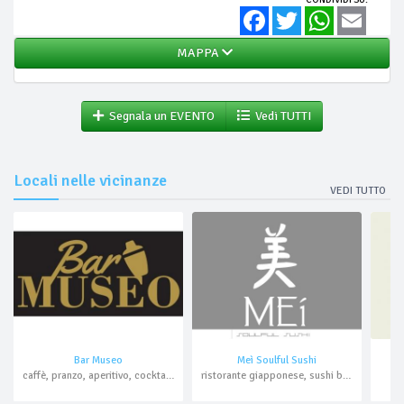
Facebook
Twitter
WhatsApp
Email
MAPPA
Segnala un EVENTO
Vedi TUTTI
Locali nelle vicinanze
VEDI TUTTO
Bar Museo
Meì Soulful Sushi
caffè, pranzo, aperitivo, cocktail bar
ristorante giapponese, sushi bar, aperitivo, cocktail bar, asporto, domicilio
b