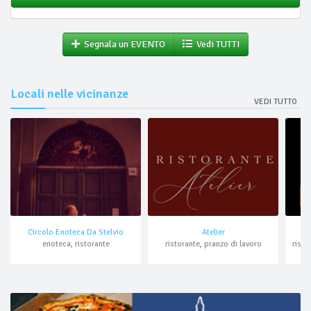
Segnala un EVENTO
Vedi TUTTI
Locali nelle vicinanze
VEDI TUTTO
Circolo Enoteca Da Stelvio
Atelier
enoteca, ristorante
ristorante, pranzo di lavoro