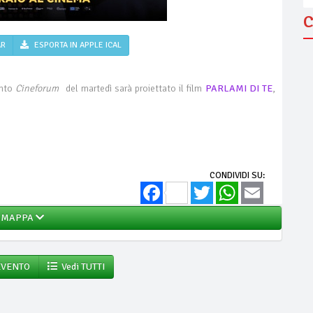
C
AR
ESPORTA IN APPLE ICAL
ento
Cineforum
del martedì sarà proiettato il film
PARLAMI DI TE
,
CONDIVIDI SU:
Facebook
Twitter
WhatsApp
Email
MAPPA
EVENTO
Vedi TUTTI