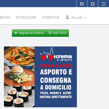
INEMA
ATTRAZIONI
RUBRICHE
Accedi
Segnala un EVENTO
Vedi TUTTI