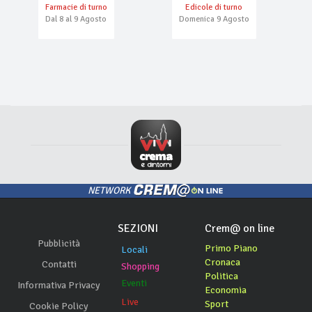
Farmacie di turno
Edicole di turno
Dal 8 al 9 Agosto
Domenica 9 Agosto
NETWORK
SEZIONI
Crem@ on line
Pubblicità
Primo Piano
Locali
Cronaca
Contatti
Shopping
Politica
Eventi
Informativa Privacy
Economia
Live
Sport
Cookie Policy