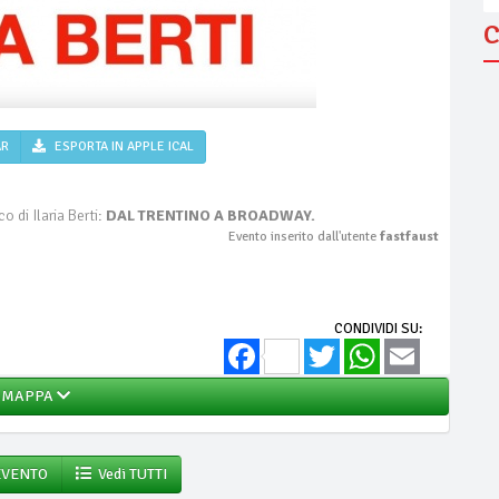
C
AR
ESPORTA IN APPLE ICAL
o di Ilaria Berti:
DAL TRENTINO A BROADWAY.
Evento inserito dall'utente
fastfaust
CONDIVIDI SU:
Facebook
Twitter
WhatsApp
Email
MAPPA
EVENTO
Vedi TUTTI