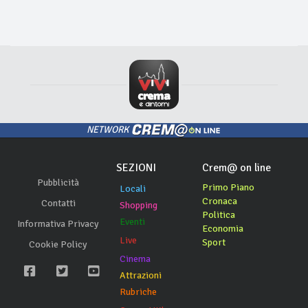
NETWORK
SEZIONI
Crem@ on line
Pubblicità
Primo Piano
Locali
Cronaca
Contatti
Shopping
Politica
Eventi
Informativa Privacy
Economia
Live
Sport
Cookie Policy
Cinema
Attrazioni
Rubriche