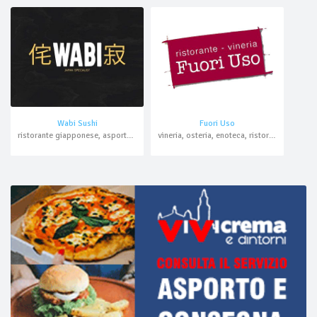
Wabi Sushi
Fuori Uso
ristorante giapponese, asporto, domicilio
vineria, osteria, enoteca, ristorante