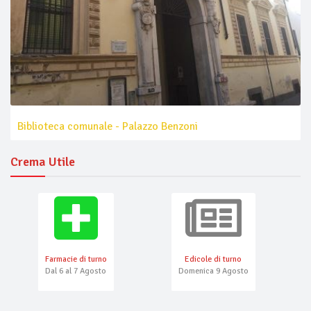
Biblioteca comunale - Palazzo Benzoni
Crema Utile
Farmacie di turno
Edicole di turno
Dal 6 al 7 Agosto
Domenica 9 Agosto