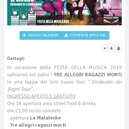
GOOGLE CALENDAR
ESPORTA IN APPLE ICAL
a
a
a
Dettagli
In occasione della FESTA DELLA MUSICA 2019
saliranno sul palco i
TRE ALLEGRI RAGAZZI MORTI
in una tappa del loro nuovo tour
"
Sindacato dei
Sogni Tour"
.
INGRESSO APERTO E GRATUITO
Ore 18 apertura area street food & drinks
ore 21.00 inizio concerto
- apertura
La Malaleche
-
Tre allegri ragazzi morti