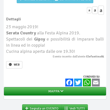
a
a
a
Dettagli
23 maggio 2019!
Serata Country
alla Festa Alpina 2019.
Spettacoli dei
Gipsy
e possibilità di imparare balli
in linea ed in coppia!
Cucina alpina aperta dalle ore 19.30!
Evento inserito dall'utente
Elefantina81
WEB
CONDIVIDI SU:
Facebook
Twitter
WhatsApp
Email
MAPPA
Segnala un EVENTO
Vedi TUTTI