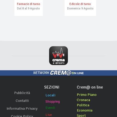
Farmacie di turno
Edicole di turno
Dal 8 al 9 Agosto
Domenica 9 Agosto
NETWORK
SEZIONI
Crem@ on line
Pubblicità
Primo Piano
Locali
Cronaca
Contatti
Shopping
Politica
Eventi
Informativa Privacy
Economia
Live
Sport
Cookie Policy