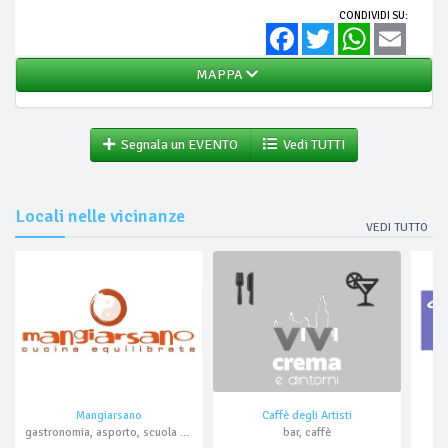
CONDIVIDI SU:
Facebook
Twitter
WhatsApp
Email
MAPPA
Segnala un EVENTO
Vedi TUTTI
Locali nelle vicinanze
VEDI TUTTO
Mangiarsano
Caffè degli Artisti
gastronomia, asporto, scuola di cucina, domicilio
bar, caffè
p