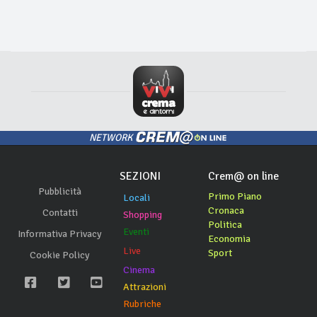
NETWORK
SEZIONI
Crem@ on line
Pubblicità
Primo Piano
Locali
Cronaca
Contatti
Shopping
Politica
Eventi
Informativa Privacy
Economia
Live
Sport
Cookie Policy
Cinema
Attrazioni
Rubriche