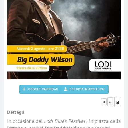
GOOGLE CALENDAR
ESPORTA IN APPLE ICAL
a
a
a
Dettagli
In occasione del
Lodi Blues Festival
, in piazza della