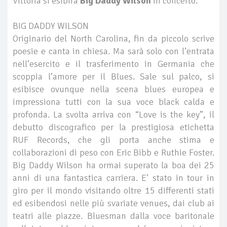
Vittoria si esibirà
Big Daddy Wilson
in concerto.
BIG DADDY WILSON
Originario del North Carolina, fin da piccolo scrive
poesie e canta in chiesa. Ma sarà solo con l’entrata
nell’esercito e il trasferimento in Germania che
scoppia l’amore per il Blues. Sale sul palco, si
esibisce ovunque nella scena blues europea e
impressiona tutti con la sua voce black calda e
profonda. La svolta arriva con “Love is the key”, il
debutto discografico per la prestigiosa etichetta
RUF Records, che gli porta anche stima e
collaborazioni di peso con Eric Bibb e Ruthie Foster.
Big Daddy Wilson ha ormai superato la boa dei 25
anni di una fantastica carriera. E’ stato in tour in
giro per il mondo visitando oltre 15 differenti stati
ed esibendosi nelle più svariate venues, dai club ai
teatri alle piazze. Bluesman dalla voce baritonale