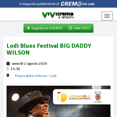
il magazine pubblicitario di
Toggle
naviga
Segnala un EVENTO
Vedi TUTTI
Lodi Blues Festival BIG DADDY
WILSON
venerdì 2 agosto 2019
21:30
Piazza della Vittoria
- Lodi