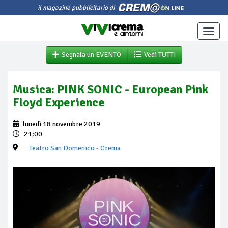
il magazine pubblicitario di
Toggle
naviga
Segnala un EVENTO
Vedi TUTTI
Musica: PINK SONIC - European Pink
Floyd Experience
lunedì 18 novembre 2019
21:00
Teatro San Domenico
- Crema