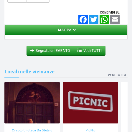
CONDIVIDI SU:
Facebook
Twitter
WhatsApp
Email
MAPPA
Segnala un EVENTO
Vedi TUTTI
Locali nelle vicinanze
VEDI TUTTO
Circolo Enoteca Da Stelvio
PicNic