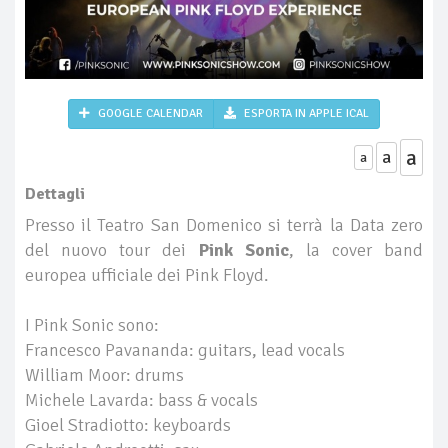
GOOGLE CALENDAR
ESPORTA IN APPLE ICAL
a
a
a
Dettagli
Presso il Teatro San Domenico si terrà la Data zero
del nuovo tour dei
Pink Sonic
, la cover band
europea ufficiale dei Pink Floyd.
I Pink Sonic sono:
Francesco Pavananda: guitars, lead vocals
William Moor: drums
Michele Lavarda: bass & vocals
Gioel Stradiotto: keyboards