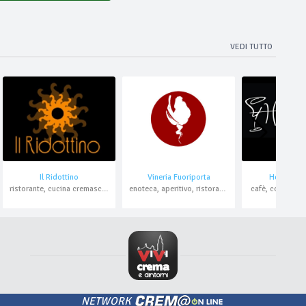
VEDI TUTTO
Il Ridottino
Vineria Fuoriporta
Hemingwa
ristorante, cucina cremasca, bistrot, catering
enoteca, aperitivo, ristorante , pesce, domicilio
cafè, cocktail b
NETWORK