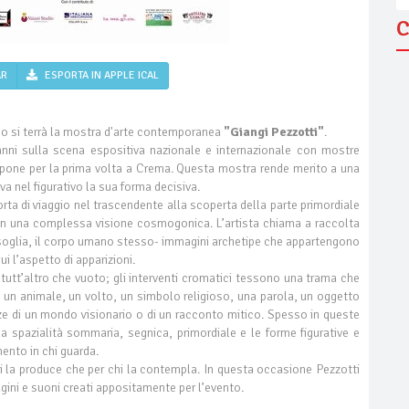
C
AR
ESPORTA IN APPLE ICAL
o si terrà la mostra d'arte contemporanea
"Giangi Pezzotti"
.
nni sulla scena espositiva nazionale e internazionale con mostre
espone per la prima volta a Crema. Questa mostra rende merito a una
va nel figurativo la sua forma decisiva.
orta di viaggio nel trascendente alla scoperta della parte primordiale
 in una complessa visione cosmogonica. L’artista chiama a raccolta
la soglia, il corpo umano stesso- immagini archetipe che appartengono
i l’aspetto di apparizioni.
 tutt’altro che vuoto; gli interventi cromatici tessono una trama che
, un animale, un volto, un simbolo religioso, una parola, un oggetto
ze di un mondo visionario o di un racconto mitico. Spesso in queste
a spazialità sommaria, segnica, primordiale e le forme figurative e
ento in chi guarda.
chi la produce che per chi la contempla. In questa occasione Pezzotti
gini e suoni creati appositamente per l’evento.