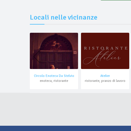
Locali nelle vicinanze
Circolo Enoteca Da Stelvio
Atelier
enoteca, ristorante
ristorante, pranzo di lavoro