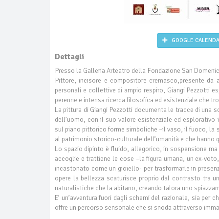
GOOGLE CALEND
Dettagli
Presso la Galleria Arteatro della Fondazione San Domenic
Pittore, incisore e compositore cremasco,presente da a
personali e collettive di ampio respiro, Giangi Pezzotti 
perenne e intensa ricerca filosofica ed esistenziale che tro
La pittura di Giangi Pezzotti documenta le tracce di una s
dell’uomo, con il suo valore esistenziale ed esplorativo
sul piano pittorico forme simboliche –il vaso, il fuoco, 
al patrimonio storico-culturale dell’umanità e che hanno qu
Lo spazio dipinto è fluido, allegorico, in sospensione ma
accoglie e trattiene le cose –la figura umana, un ex-voto
incastonato come un gioiello- per trasformarle in presen
opere la bellezza scaturisce proprio dal contrasto tra un
naturalistiche che la abitano, creando talora uno spiazzam
E’ un’avventura fuori dagli schemi del razionale, sia per 
offre un percorso sensoriale che si snoda attraverso imma