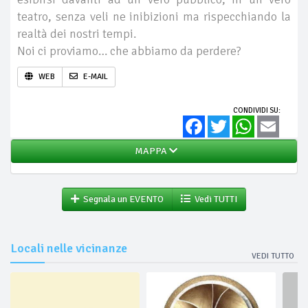
teatro, senza veli ne inibizioni ma rispecchiando la
realtà dei nostri tempi.
Noi ci proviamo… che abbiamo da perdere?
WEB
E-MAIL
CONDIVIDI SU:
Facebook
Twitter
WhatsApp
Email
MAPPA
Segnala un EVENTO
Vedi TUTTI
Locali nelle vicinanze
VEDI TUTTO