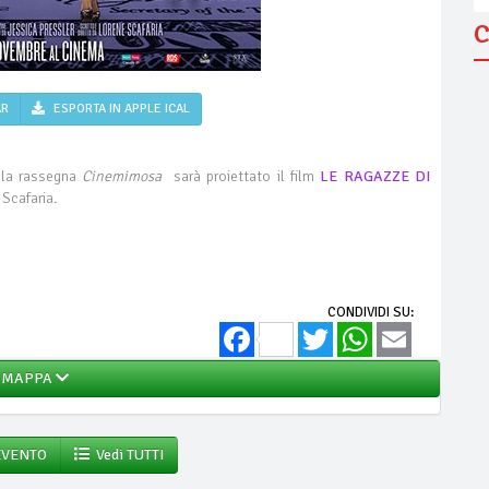
C
AR
ESPORTA IN APPLE ICAL
ella rassegna
Cinemimosa
sarà proiettato il film
LE RAGAZZE DI
 Scafaria.
CONDIVIDI SU:
Facebook
Twitter
WhatsApp
Email
MAPPA
EVENTO
Vedi TUTTI