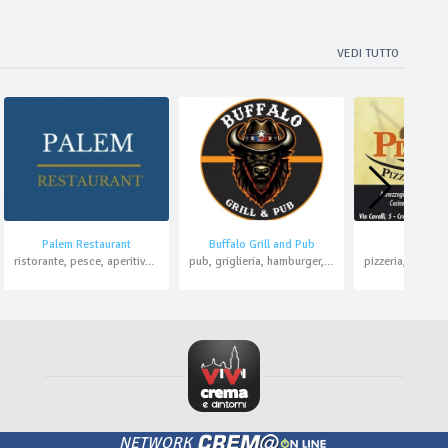
VEDI TUTTO
Palem Restaurant
Buffalo Grill and Pub
Pizza K
ristorante, pesce, aperitivo, pranzo di lavoro
pub, griglieria, hamburger, pizzeria, asporto
NETWORK