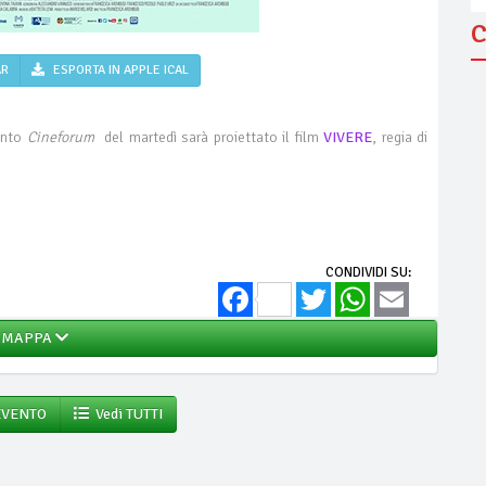
C
AR
ESPORTA IN APPLE ICAL
ento
Cineforum
del martedì sarà proiettato il film
VIVERE
, regia di
CONDIVIDI SU:
Facebook
Twitter
WhatsApp
Email
MAPPA
EVENTO
Vedi TUTTI