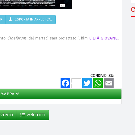
C
AR
ESPORTA IN APPLE ICAL
ento
Cineforum
del martedì sarà proiettato il film
L'ETÀ GIOVANE
,
CONDIVIDI SU:
Facebook
Twitter
WhatsApp
Email
MAPPA
EVENTO
Vedi TUTTI