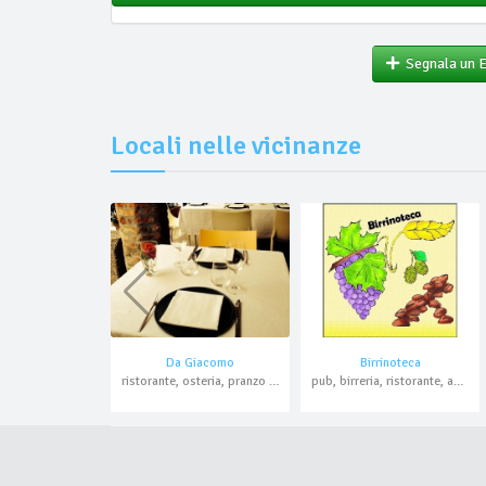
Segnala un 
Locali nelle vicinanze
Da Giacomo
Birrinoteca
ristorante, osteria, pranzo di lavoro
pub, birreria, ristorante, asporto