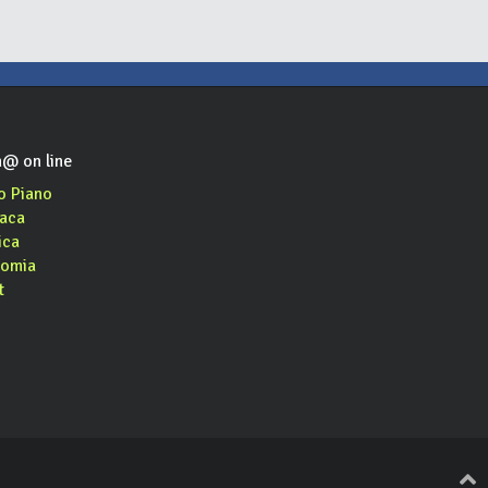
@ on line
o Piano
aca
ica
omia
t