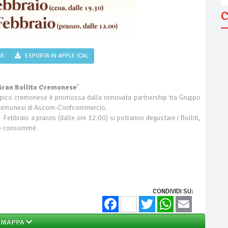
C
AR
ESPORTA IN APPLE ICAL
 Gran Bollito Cremonese'
.
tipico cremonese è promossa dalla rinnovata partnership tra Gruppo
i Cremonesi di Ascom-Confcommercio.
ebbraio a pranzo (dalle ore 12.00) si potranno degustare i Bolliti,
ico consommé.
CONDIVIDI SU:
Facebook
Twitter
WhatsApp
Email
MAPPA