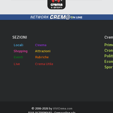
NETWORK
SEZIONI
Crem
Prim
Locali
Cinema
Cron
Shopping
Attrazioni
Polit
Eventi
Rubriche
Econ
Live
Crema Utile
Spor
© 2006-2026 by
ViViCrema.com
P.IVA 01700090192 - Cremaonline srls