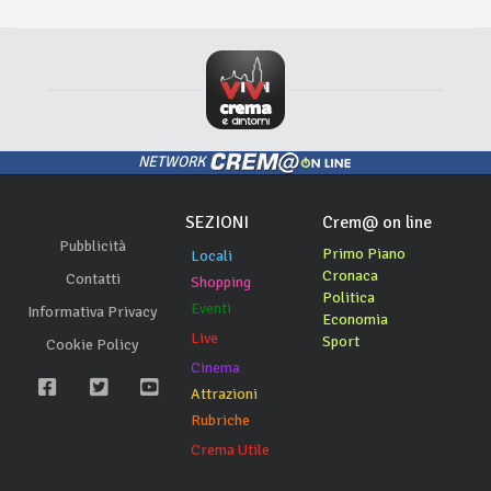
NETWORK
SEZIONI
Crem@ on line
Pubblicità
Primo Piano
Locali
Cronaca
Contatti
Shopping
Politica
Eventi
Informativa Privacy
Economia
Live
Sport
Cookie Policy
Cinema
Attrazioni
Rubriche
Crema Utile