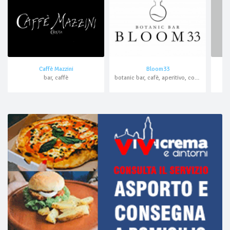
Caffè Mazzini
Bloom33
bar, caffè
botanic bar, cafè, aperitivo, cocktail bar, asporto, domicilio