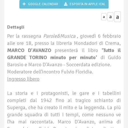
GOOGLE CALENDAR
ESPORTA IN APPLE ICAL
a
a
a
Dettagli
Per la rassegna
Parole&Musica
, giovedì 6 febbraio
alle ore 18, presso la libreria Mondadori di Crema,
MARCO D'AVANZO
presenterá il libro
'Tutto il
GRANDE TORINO minuto per minuto'
di Guido
Barosio e Marco D'Avanzo - Soccerdata edizione.
Moderatore dell'incontro Fulvio Floridia.
Ingresso libero
La storia e i protagonisti, le gare e i tabellini
completi dal 1942 fino al tragico schianto di
Superga, che ha creato il mito e la leggenda. La più
grande squadra di tutti i tempi, come nessuno ve
l'ha mai raccontata. Marco D'Avanzo, anima di