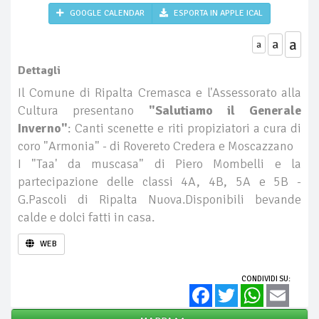
GOOGLE CALENDAR
ESPORTA IN APPLE ICAL
a
a
a
Dettagli
Il Comune di Ripalta Cremasca e l'Assessorato alla
Cultura presentano
"Salutiamo il Generale
Inverno"
: Canti scenette e riti propiziatori a cura di
coro "Armonia" - di Rovereto Credera e Moscazzano
I "Taa' da muscasa" di Piero Mombelli e la
partecipazione delle classi 4A, 4B, 5A e 5B -
G.Pascoli di Ripalta Nuova.Disponibili bevande
calde e dolci fatti in casa.
WEB
CONDIVIDI SU:
Facebook
Twitter
WhatsApp
Email