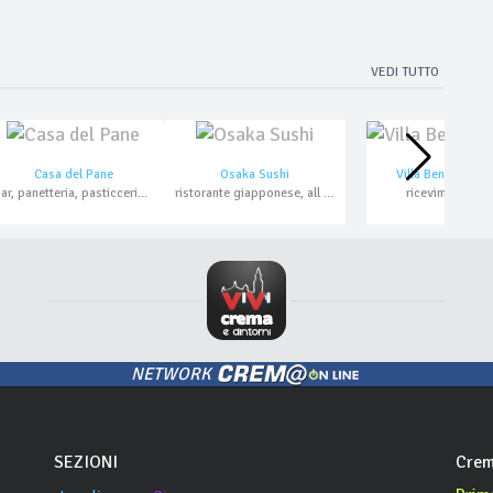
VEDI TUTTO
Casa del Pane
Osaka Sushi
Villa Benvenuti
bar, panetteria, pasticceria, aperitivo
ristorante giapponese, all you can eat, asporto, domicilio
ricevimenti
NETWORK
SEZIONI
Crem