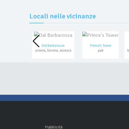
Locali nelle vicinanze
Dal Barbarossa
Prince's Tower
osteria, birreria, enoteca
pub
Pubblicità